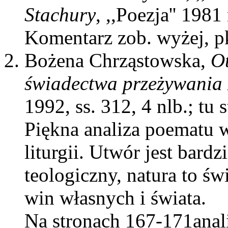
Stachury
, ,,Poezja'' 1981
Komentarz zob. wyżej, pk
Bożena Chrząstowska,
Ot
świadectwa przeżywania 
1992, ss. 312, 4 nlb.; tu
Piękna analiza poematu w
liturgii. Utwór jest bard
teologiczny, natura to św
win własnych i świata.
Na stronach 167-171anal