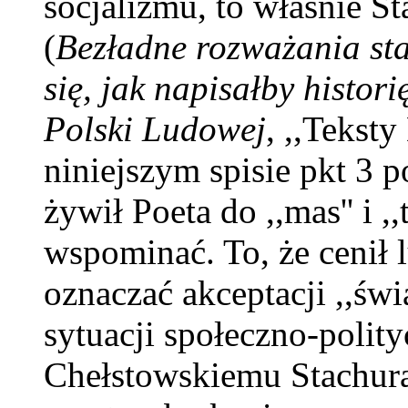
socjalizmu, to właśnie St
(
Bezładne rozważania sta
się, jak napisałby histori
Polski Ludowej
, ,,Teksty
niniejszym spisie pkt 3 p
żywił Poeta do ,,mas'' i ,
wspominać. To, że cenił 
oznaczać akceptacji ,,świ
sytuacji społeczno-polit
Chełstowskiemu Stachura 