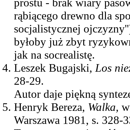
prostu - brak wiary paso
rąbiącego drewno dla spo
socjalistycznej ojczyzny'
byłoby już zbyt ryzykowne
jak na socrealistę.
Leszek Bugajski,
Los ni
28-29.
Autor daje piękną syntezę
Henryk Bereza,
Walka,
w
Warszawa 1981, s. 328-3