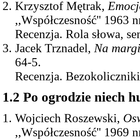
Krzysztof Mętrak,
Emocj
,,Współczesność'' 1963 nr
Recenzja. Rola słowa, se
Jacek Trznadel,
Na margi
64-5.
Recenzja. Bezokoliczniki
1.2 Po ogrodzie niech h
Wojciech Roszewski,
Osw
,,Współczesność'' 1969 nr