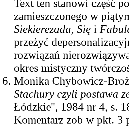
Text ten stanowi część p
zamieszczonego w piąty
Siekierezada, Się
i
Fabul
przeżyć depersonalizacyj
rozwiązań nierozwiązywa
okres mistyczny twórczoś
Monika Chybowicz-Broż
Stachury czyli postawa ze
Łódzkie'', 1984 nr 4, s. 1
Komentarz zob w pkt. 3 