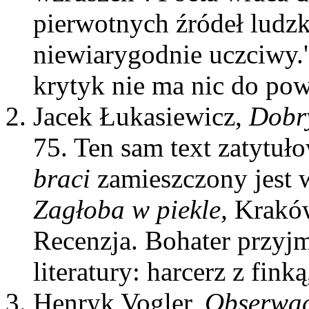
pierwotnych źródeł ludzk
niewiarygodnie uczciwy.'
krytyk nie ma nic do powi
Jacek Łukasiewicz,
Dobry
75. Ten sam text zatytu
braci
zamieszczony jest w
Zagłoba w piekle,
Kraków
Recenzja. Bohater przyjm
literatury: harcerz z fink
Henryk Vogler,
Obserwacj