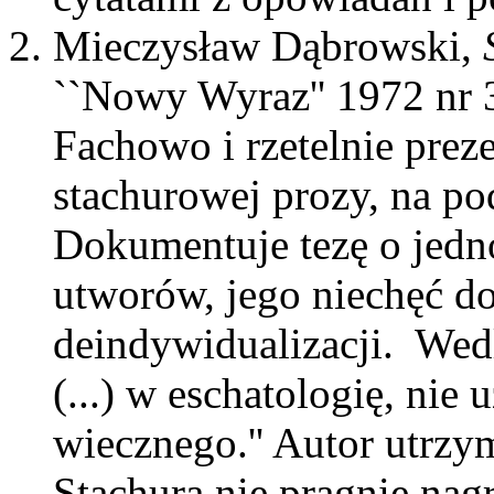
Mieczysław Dąbrowski,
``Nowy Wyraz'' 1972 nr 3
Fachowo i rzetelnie prez
stachurowej prozy, na po
Dokumentuje tezę o jedn
utworów, jego niechęć do
deindywidualizacji. Wedl
(...) w eschatologię, nie
wiecznego.'' Autor utrzym
Stachura nie pragnie nagr