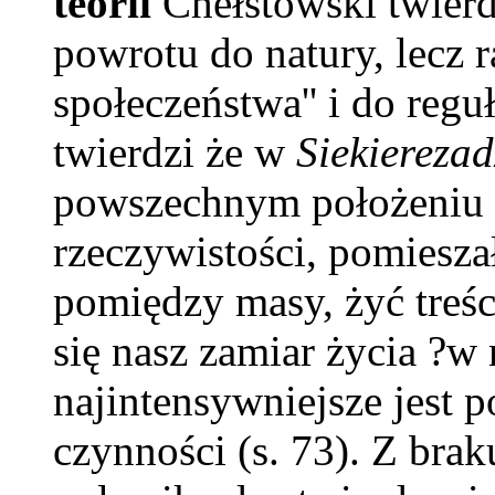
teorii
Chełstowski twierdz
powrotu do natury, lecz 
społeczeństwa'' i do regu
twierdzi że w
Siekierezad
powszechnym położeniu m
rzeczywistości, pomieszał
pomiędzy masy, żyć treści
się nasz zamiar życia ?w 
najintensywniejsze jest 
czynności (s. 73). Z bra