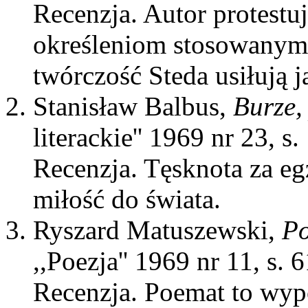
Recenzja. Autor protest
określeniom stosowanym 
twórczość Steda usiłują 
Stanisław Balbus,
Burze,
literackie'' 1969 nr 23, s.
Recenzja. Tęsknota za egz
miłość do świata.
Ryszard Matuszewski,
Po
,,Poezja'' 1969 nr 11, s. 
Recenzja. Poemat to wypo