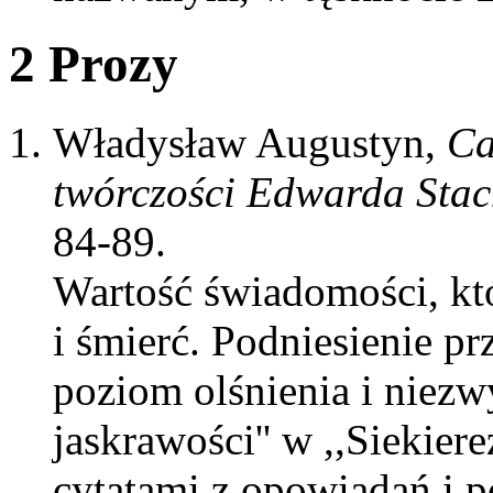
2 Prozy
Władysław Augustyn,
Ca
twórczości Edwarda Stac
84-89.
Wartość świadomości, któ
i śmierć. Podniesienie pr
poziom olśnienia i niezwy
jaskrawości'' w ,,Siekiere
cytatami z opowiadań i p