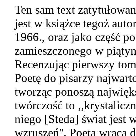
Ten sam text zatytułowa
jest w książce tegoż auto
1966., oraz jako część p
zamieszczonego w piąty
Recenzując pierwszy tom 
Poetę do pisarzy najwart
tworząc ponoszą najwięk
twórczość to ,,krystaliczni
niego [Steda] świat jest
wzruszeń''. Poeta wraca 