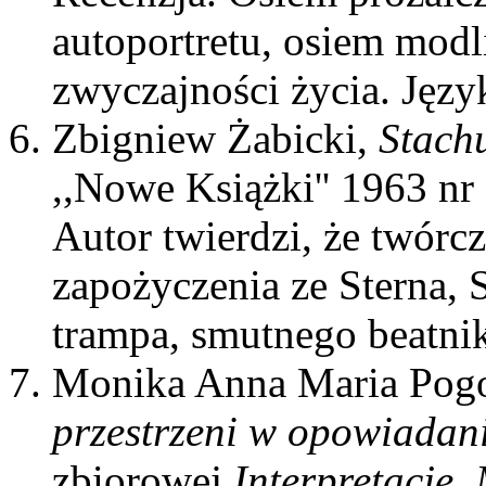
autoportretu, osiem modl
zwyczajności życia. Języ
Zbigniew Żabicki,
Stach
,,Nowe Książki'' 1963 nr 
Autor twierdzi, że twórcz
zapożyczenia ze Sterna, S
trampa, smutnego beatni
Monika Anna Maria Pog
przestrzeni w opowiada
zbiorowej
Interpretacje.