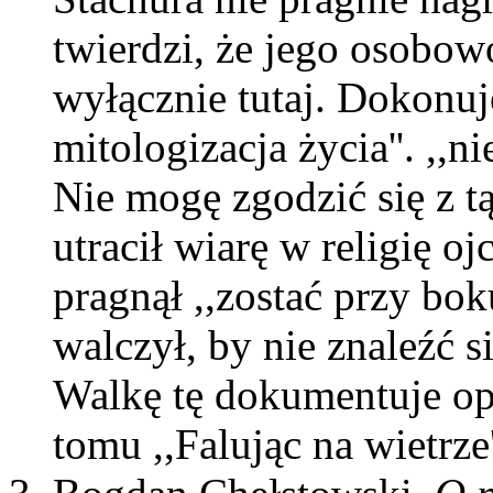
twierdzi, że jego osobow
wyłącznie tutaj. Dokonuje
mitologizacja życia''. ,,n
Nie mogę zgodzić się z t
utracił wiarę w religię o
pragnął ,,zostać przy bok
walczył, by nie znaleźć
Walkę tę dokumentuje opo
tomu ,,Falując na wietrze'