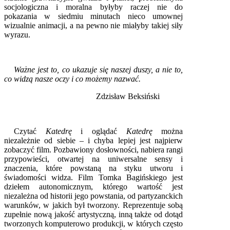
socjologiczna i moralna byłyby raczej nie do
pokazania w siedmiu minutach nieco umownej
wizualnie animacji, a na pewno nie miałyby takiej siły
wyrazu.
Ważne jest to, co ukazuje się naszej duszy, a nie to,
co widzą nasze oczy i co możemy nazwać.
Zdzisław Beksiński
Czytać
Katedrę
i oglądać
Katedrę
można
niezależnie od siebie – i chyba lepiej jest najpierw
zobaczyć film. Pozbawiony dosłowności, nabiera rangi
przypowieści, otwartej na uniwersalne sensy i
znaczenia, które powstaną na styku utworu i
świadomości widza. Film Tomka Bagińskiego jest
dziełem autonomicznym, którego wartość jest
niezależna od historii jego powstania, od partyzanckich
warunków, w jakich był tworzony. Reprezentuje sobą
zupełnie nową jakość artystyczną, inną także od dotąd
tworzonych komputerowo produkcji, w których często