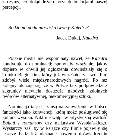
z czymś, co dotąd leżało poza delimitacjami naszej
percepcji.
Bo kto mi poda nazwisko twórcy Katedry?
Jacek Dukaj,
Katedra
Polskie media nie wspominały nawet, że
Katedra
kandyduje do nominacji; sprawiały wrażenie, jakby
dopiero w chwili jej ogłoszenia dowiedziały się o
Tomku Bagińskim, który już wcześniej za swój film
zdobył wiele międzynarodowych nagród. Po raz
kolejny okazuje się, że w Polsce bez podpowiedzi z
zagranicy niewielu dostrzeże młodych, zdolnych
twórców alternatywnej, niekomercyjnej sztuki.
Nominacja ta jest szansą na zauważenie w Polsce
fantastyki jako konwencji, którą może posługiwać się
kultura wysoka. Nikt nie wątpi w artystyczną wartość
Ballad i romansów
czy malarstwa Wyspiańskiego.
Wystarczy zaś, by w książce czy filmie pojawiły się
jeszcze bądź już nieznane naszemu doświadczeniu