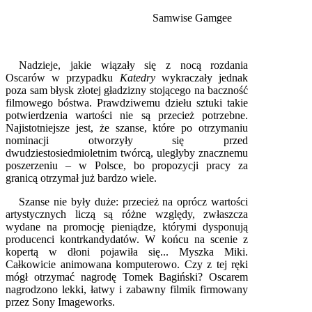
Samwise Gamgee
Nadzieje, jakie wiązały się z nocą rozdania
Oscarów w przypadku
Katedry
wykraczały jednak
poza sam błysk złotej gładzizny stojącego na baczność
filmowego bóstwa. Prawdziwemu dziełu sztuki takie
potwierdzenia wartości nie są przecież potrzebne.
Najistotniejsze jest, że szanse, które po otrzymaniu
nominacji otworzyły się przed
dwudziestosiedmioletnim twórcą, uległyby znacznemu
poszerzeniu – w Polsce, bo propozycji pracy za
granicą otrzymał już bardzo wiele.
Szanse nie były duże: przecież na oprócz wartości
artystycznych liczą są różne względy, zwłaszcza
wydane na promocję pieniądze, którymi dysponują
producenci kontrkandydatów. W końcu na scenie z
kopertą w dłoni pojawiła się... Myszka Miki.
Całkowicie animowana komputerowo. Czy z tej ręki
mógł otrzymać nagrodę Tomek Bagiński? Oscarem
nagrodzono lekki, łatwy i zabawny filmik firmowany
przez Sony Imageworks.