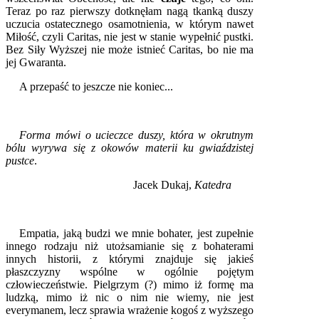
Teraz po raz pierwszy dotknęłam nagą tkanką duszy
uczucia ostatecznego osamotnienia, w którym nawet
Miłość, czyli Caritas, nie jest w stanie wypełnić pustki.
Bez Siły Wyższej nie może istnieć Caritas, bo nie ma
jej Gwaranta.
A przepaść to jeszcze nie koniec...
Forma mówi o ucieczce duszy, która w okrutnym
bólu wyrywa się z okowów materii ku gwiaździstej
pustce
.
Jacek Dukaj,
Katedra
Empatia, jaką budzi we mnie bohater, jest zupełnie
innego rodzaju niż utożsamianie się z bohaterami
innych historii, z którymi znajduje się jakieś
płaszczyzny wspólne w ogólnie pojętym
człowieczeństwie. Pielgrzym (?) mimo iż formę ma
ludzką, mimo iż nic o nim nie wiemy, nie jest
everymanem, lecz sprawia wrażenie kogoś z wyższego