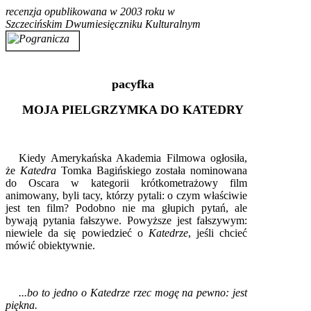
recenzja opublikowana w 2003 roku w
Szczecińskim Dwumiesięczniku Kulturalnym
pacyfka monika anna maria pogoda
pacyfka
MOJA PIELGRZYMKA DO KATEDRY
Kiedy Amerykańska Akademia Filmowa ogłosiła,
że
Katedra
Tomka Bagińskiego została nominowana
do Oscara w kategorii krótkometrażowy film
animowany, byli tacy, którzy pytali: o czym właściwie
jest ten film? Podobno nie ma głupich pytań, ale
bywają pytania fałszywe. Powyższe jest fałszywym:
niewiele da się powiedzieć o
Katedrze
, jeśli chcieć
mówić obiektywnie.
...bo to jedno o Katedrze rzec mogę na pewno: jest
piękna.