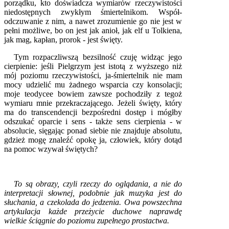
porządku, kto doświadcza wymiarów rzeczywistości
niedostępnych zwykłym śmiertelnikom. Współ-
odczuwanie z nim, a nawet zrozumienie go nie jest w
pełni możliwe, bo on jest jak anioł, jak elf u Tolkiena,
jak mag, kapłan, prorok - jest święty.
Tym rozpaczliwszą bezsilność czuję widząc jego
cierpienie: jeśli Pielgrzym jest istotą z wyższego niż
mój poziomu rzeczywistości, ja-śmiertelnik nie mam
mocy udzielić mu żadnego wsparcia czy konsolacji;
moje teodycee bowiem zawsze pochodziły z tegoż
wymiaru mnie przekraczającego. Jeżeli święty, który
ma do transcendencji bezpośredni dostęp i mógłby
odszukać oparcie i sens - także sens cierpienia - w
absolucie, sięgając ponad siebie nie znajduje absolutu,
gdzież mogę znaleźć opokę ja, człowiek, który dotąd
na pomoc wzywał świętych?
To są obrazy, czyli rzeczy do oglądania, a nie do
interpretacji słownej, podobnie jak muzyka jest do
słuchania, a czekolada do jedzenia. Owa powszechna
artykulacja każde przeżycie duchowe naprawdę
wielkie ściągnie do poziomu zupełnego prostactwa.