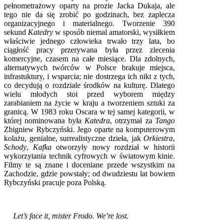
pełnometrażowy oparty na prozie Jacka Dukaja, ale
tego nie da się zrobić po godzinach, bez zaplecza
organizacyjnego i materialnego. Tworzenie 390
sekund
Katedry
w sposób niemal amatorski, wysiłkiem
właściwie jednego człowieka trwało trzy lata, bo
ciągłość pracy przerywana była przez zlecenia
komercyjne, czasem na całe miesiące. Dla zdolnych,
alternatywych twórców w Polsce brakuje miejsca,
infrastuktury, i wsparcia; nie dostrzega ich nikt z tych,
co decydują o rozdziale środków na kulturę. Dlatego
wielu młodych stoi przed wyborem między
zarabianiem na życie w kraju a tworzeniem sztuki za
granicą. W 1983 roku Oscara w tej samej kategorii, w
której nominowana była
Katedra
, otrzymał za
Tango
Zbigniew Rybczyński. Jego oparte na komputerowym
kolażu, genialne, surrealistyczne dzieła, jak
Orkiestra
,
Schody
,
Kafka
otworzyły nowy rozdział w historii
wykorzytania technik cyfrowych w światowym kinie.
Filmy te są znane i doceniane przede wszystkim na
Zachodzie, gdzie powstały; od dwudziestu lat bowiem
Rybczyński pracuje poza Polską.
Let’s face it, mister Frodo. We’re lost.