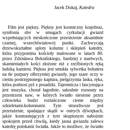
Jacek Dukaj,
Katedra
Film jest piękny. Piękny jest kosmiczny krajobraz,
symfonia sfer w smugach cyrkulacji gwiazd
wypełniających nieskończone przestrzenie aksamitnie
czarnej, wszechświatowej pustki. Zachwycają
drzewokształtne sploty kolumn i sklepień katedry,
która przypomina kościoły malowane w latach 80.
przez Zdzisława Beksińskiego, bardziej z martwych,
skamieniałych kości złożone niż z rzeźbionych ręką
ludzką kamieni. Piękna jest smukła sylwetka bohatera
na tle purpury olbrzymiej gwiazdy, jego szare oczy w
cieniu postrzępionego kaptura, pielgrzymia laska, ręka,
która podnosi pył z posadzki. Tajemnicza i fascynująca
jest muzyka, chorał łagodnie, sakralnie rozsnuty na
przestrzeni naw, w których światło niesione przez
człowieka budzi roztańczone cienie między
szkieletami-kolumnami. Tym straszliwsze jest
przerażenie, spadające skądś w ostrych dźwiękach,
jakże kontrastujących z tym skupionym nabożnie
spokojem przed chwilą, kiedy jasna gwiazda zalewa
katedrę potokami światła. Jakże to możliwe, że światło