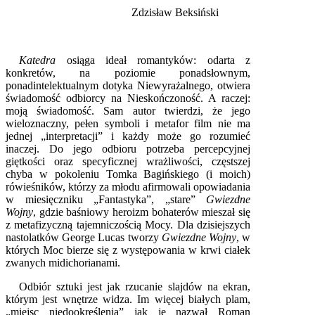
Zdzisław Beksiński
Katedra
osiąga ideał romantyków: odarta z
konkretów, na poziomie ponadsłownym,
ponadintelektualnym dotyka Niewyrażalnego, otwiera
świadomość odbiorcy na Nieskończoność. A raczej:
moją świadomość. Sam autor twierdzi, że jego
wieloznaczny, pełen symboli i metafor film nie ma
jednej „interpretacji” i każdy może go rozumieć
inaczej. Do jego odbioru potrzeba percepcyjnej
giętkości oraz specyficznej wrażliwości, częstszej
chyba w pokoleniu Tomka Bagińskiego (i moich)
rówieśników, którzy za młodu afirmowali opowiadania
w miesięczniku „Fantastyka”, „stare”
Gwiezdne
Wojny
, gdzie baśniowy heroizm bohaterów mieszał się
z metafizyczną tajemniczością Mocy. Dla dzisiejszych
nastolatków George Lucas tworzy
Gwiezdne Wojny
, w
których Moc bierze się z występowania w krwi ciałek
zwanych midichorianami.
Odbiór sztuki jest jak rzucanie slajdów na ekran,
którym jest wnętrze widza. Im więcej białych plam,
„miejsc niedookreślenia” jak je nazwał Roman