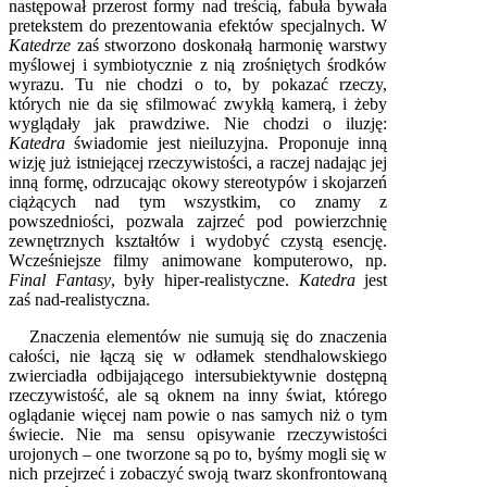
następował przerost formy nad treścią, fabuła bywała
pretekstem do prezentowania efektów specjalnych. W
Katedrze
zaś stworzono doskonałą harmonię warstwy
myślowej i symbiotycznie z nią zrośniętych środków
wyrazu. Tu nie chodzi o to, by pokazać rzeczy,
których nie da się sfilmować zwykłą kamerą, i żeby
wyglądały jak prawdziwe. Nie chodzi o iluzję:
Katedra
świadomie jest nieiluzyjna. Proponuje inną
wizję już istniejącej rzeczywistości, a raczej nadając jej
inną formę, odrzucając okowy stereotypów i skojarzeń
ciążących nad tym wszystkim, co znamy z
powszedniości, pozwala zajrzeć pod powierzchnię
zewnętrznych kształtów i wydobyć czystą esencję.
Wcześniejsze filmy animowane komputerowo, np.
Final Fantasy
, były hiper-realistyczne.
Katedra
jest
zaś nad-realistyczna.
Znaczenia elementów nie sumują się do znaczenia
całości, nie łączą się w odłamek stendhalowskiego
zwierciadła odbijającego intersubiektywnie dostępną
rzeczywistość, ale są oknem na inny świat, którego
oglądanie więcej nam powie o nas samych niż o tym
świecie. Nie ma sensu opisywanie rzeczywistości
urojonych – one tworzone są po to, byśmy mogli się w
nich przejrzeć i zobaczyć swoją twarz skonfrontowaną