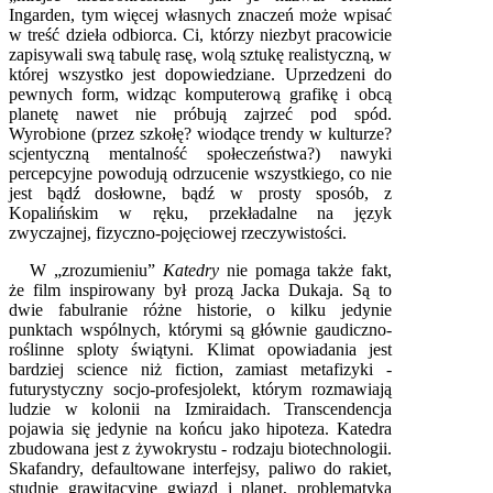
Ingarden, tym więcej własnych znaczeń może wpisać
w treść dzieła odbiorca. Ci, którzy niezbyt pracowicie
zapisywali swą tabulę rasę, wolą sztukę realistyczną, w
której wszystko jest dopowiedziane. Uprzedzeni do
pewnych form, widząc komputerową grafikę i obcą
planetę nawet nie próbują zajrzeć pod spód.
Wyrobione (przez szkołę? wiodące trendy w kulturze?
scjentyczną mentalność społeczeństwa?) nawyki
percepcyjne powodują odrzucenie wszystkiego, co nie
jest bądź dosłowne, bądź w prosty sposób, z
Kopalińskim w ręku, przekładalne na język
zwyczajnej, fizyczno-pojęciowej rzeczywistości.
W „zrozumieniu”
Katedry
nie pomaga także fakt,
że film inspirowany był prozą Jacka Dukaja. Są to
dwie fabulranie różne historie, o kilku jedynie
punktach wspólnych, którymi są głównie gaudiczno-
roślinne sploty świątyni. Klimat opowiadania jest
bardziej science niż fiction, zamiast metafizyki -
futurystyczny socjo-profesjolekt, którym rozmawiają
ludzie w kolonii na Izmiraidach. Transcendencja
pojawia się jedynie na końcu jako hipoteza. Katedra
zbudowana jest z żywokrystu - rodzaju biotechnologii.
Skafandry, defaultowane interfejsy, paliwo do rakiet,
studnie grawitacyjne gwiazd i planet, problematyka