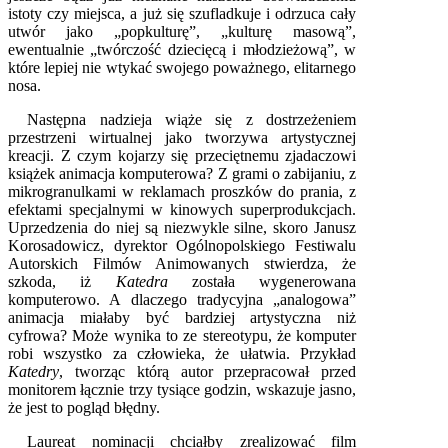
istoty czy miejsca, a już się szufladkuje i odrzuca cały
utwór jako „popkulturę”, „kulturę masową”,
ewentualnie „twórczość dziecięcą i młodzieżową”, w
które lepiej nie wtykać swojego poważnego, elitarnego
nosa.
Następna nadzieja wiąże się z dostrzeżeniem
przestrzeni wirtualnej jako tworzywa artystycznej
kreacji. Z czym kojarzy się przeciętnemu zjadaczowi
książek animacja komputerowa? Z grami o zabijaniu, z
mikrogranulkami w reklamach proszków do prania, z
efektami specjalnymi w kinowych superprodukcjach.
Uprzedzenia do niej są niezwykle silne, skoro Janusz
Korosadowicz, dyrektor Ogólnopolskiego Festiwalu
Autorskich Filmów Animowanych stwierdza, że
szkoda, iż
Katedra
została wygenerowana
komputerowo. A dlaczego tradycyjna „analogowa”
animacja miałaby być bardziej artystyczna niż
cyfrowa? Może wynika to ze stereotypu, że komputer
robi wszystko za człowieka, że ułatwia. Przykład
Katedry
, tworząc którą autor przepracował przed
monitorem łącznie trzy tysiące godzin, wskazuje jasno,
że jest to pogląd błędny.
Laureat nominacji chciałby zrealizować film