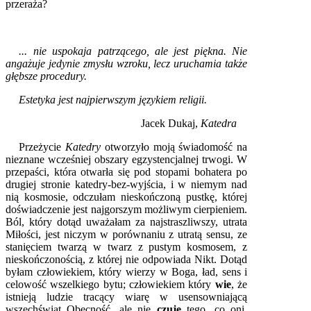
przeraża?
... nie uspokaja patrzącego, ale jest piękna. Nie
angażuje jedynie zmysłu wzroku, lecz uruchamia także
głębsze procedury.
Estetyka jest najpierwszym językiem religii.
Jacek Dukaj,
Katedra
Przeżycie
Katedry
otworzyło moją świadomość na
nieznane wcześniej obszary egzystencjalnej trwogi. W
przepaści, która otwarła się pod stopami bohatera po
drugiej stronie katedry-bez-wyjścia, i w niemym nad
nią kosmosie, odczułam nieskończoną pustkę, której
doświadczenie jest najgorszym możliwym cierpieniem.
Ból, który dotąd uważałam za najstraszliwszy, utrata
Miłości, jest niczym w porównaniu z utratą sensu, ze
stanięciem twarzą w twarz z pustym kosmosem, z
nieskończonością, z której nie odpowiada Nikt. Dotąd
byłam człowiekiem, który wierzy w Boga, ład, sens i
celowość wszelkiego bytu; człowiekiem który
wie
, że
istnieją ludzie tracący wiarę w usensowniającą
wszechświat Obecność, ale nie
czuje
tego, co oni.